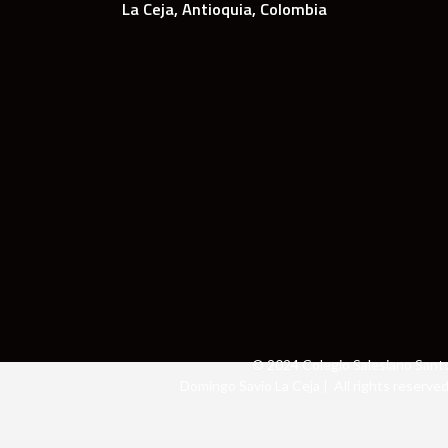
La Ceja, Antioquia, Colombia
© 2024 Colegio Salesiano Sant
Domingo Savio La Ceja | All rights reserved