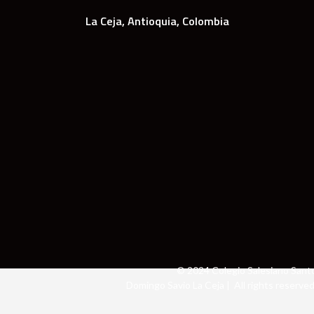
La Ceja, Antioquia, Colombia
© 2024 Colegio Salesiano Sant
Domingo Savio La Ceja | All rights reserved