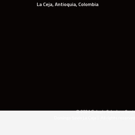
La Ceja, Antioquia, Colombia
© 2024 Colegio Salesiano Sant
Domingo Savio La Ceja | All rights reserved