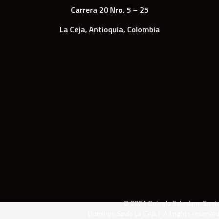
Carrera 20 Nro. 5 – 25
La Ceja, Antioquia, Colombia
© 2024 Colegio Salesiano Sant
Domingo Savio La Ceja | All rights reserved