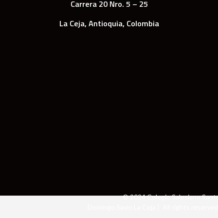
Carrera 20 Nro. 5 – 25
La Ceja, Antioquia, Colombia
© 2024 Colegio Salesiano Sant
Domingo Savio La Ceja | All rights reserved