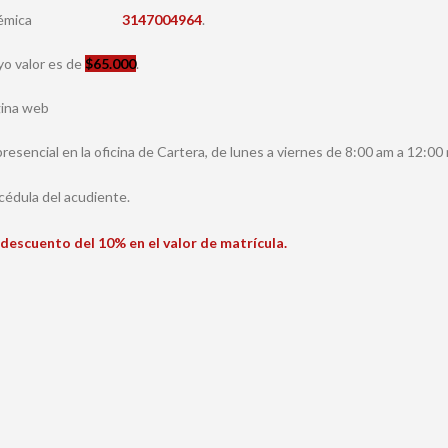
aría Académica
3147004964
.
uyo valor es de
$65.000
.
gina web
encial en la oficina de Cartera, de lunes a viernes de 8:00 am a 12:00
 cédula del acudiente.
descuento del 10% en el valor de matrícula.